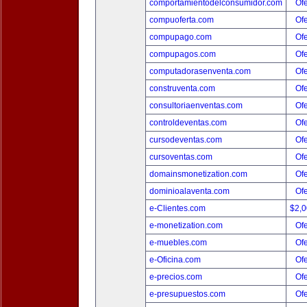
comportamientodelconsumidor.com
Ofe
compuoferta.com
Ofe
compupago.com
Ofe
compupagos.com
Ofe
computadorasenventa.com
Ofe
construventa.com
Ofe
consultoriaenventas.com
Ofe
controldeventas.com
Ofe
cursodeventas.com
Ofe
cursoventas.com
Ofe
domainsmonetization.com
Ofe
dominioalaventa.com
Ofe
e-Clientes.com
$2,
e-monetization.com
Ofe
e-muebles.com
Ofe
e-Oficina.com
Ofe
e-precios.com
Ofe
e-presupuestos.com
Ofe