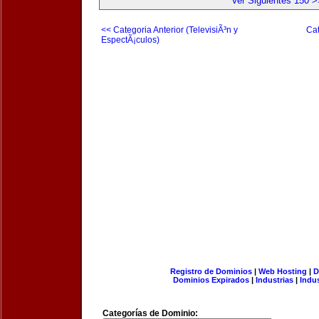
Ver Siguientes 150 >
<< Categoria Anterior (TelevisiÃ³n y
Cat
EspectÃ¡culos)
Registro de Dominios
|
Web Hosting
|
D
Dominios Expirados
|
Industrias
|
Indu
Categorías de Dominio: