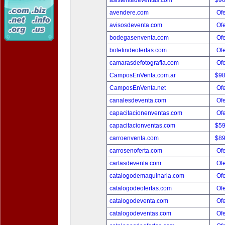
asistentedeventas.com
$9
avendere.com
Ofe
avisosdeventa.com
Ofe
bodegasenventa.com
Ofe
boletindeofertas.com
Ofe
camarasdefotografia.com
Ofe
CamposEnVenta.com.ar
$9
CamposEnVenta.net
Ofe
canalesdeventa.com
Ofe
capacitacionenventas.com
Ofe
capacitacionventas.com
$5
carroenventa.com
$8
carrosenoferta.com
Ofe
cartasdeventa.com
Ofe
catalogodemaquinaria.com
Ofe
catalogodeofertas.com
Ofe
catalogodeventa.com
Ofe
catalogodeventas.com
Ofe