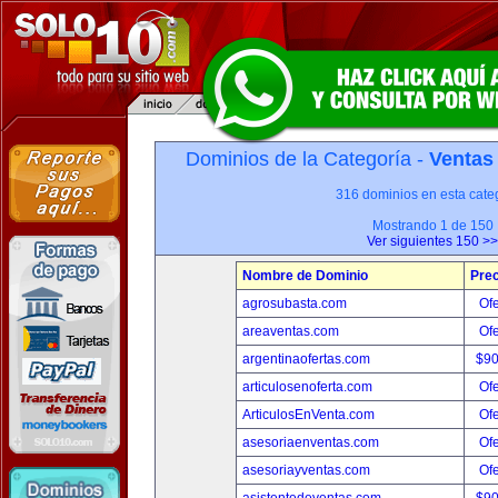
Dominios de la Categoría -
Ventas
316 dominios en esta categ
Mostrando 1 de 150
Ver siguientes 150 >>
Nombre de Dominio
Prec
agrosubasta.com
Ofe
areaventas.com
Ofe
argentinaofertas.com
$9
articulosenoferta.com
Ofe
ArticulosEnVenta.com
Ofe
asesoriaenventas.com
Ofe
asesoriayventas.com
Ofe