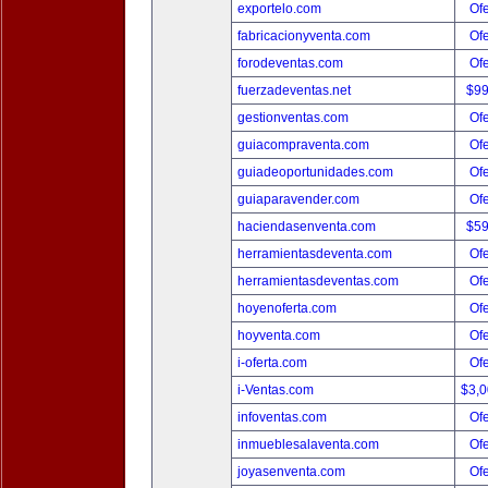
exportelo.com
Ofe
fabricacionyventa.com
Ofe
forodeventas.com
Ofe
fuerzadeventas.net
$9
gestionventas.com
Ofe
guiacompraventa.com
Ofe
guiadeoportunidades.com
Ofe
guiaparavender.com
Ofe
haciendasenventa.com
$5
herramientasdeventa.com
Ofe
herramientasdeventas.com
Ofe
hoyenoferta.com
Ofe
hoyventa.com
Ofe
i-oferta.com
Ofe
i-Ventas.com
$3,
infoventas.com
Ofe
inmueblesalaventa.com
Ofe
joyasenventa.com
Ofe