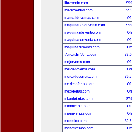
libreventa.com
$9
macroventas.com
$5
manualdeventas.com
Ofe
maquinariasenventa.com
$9
maquinasdeventa.com
Ofe
maquinasenventa.com
Ofe
maquinasusadas.com
Ofe
MarcasEnVenta.com
$3,
mejorventa.com
Ofe
mercadoventa.com
Ofe
mercadoventas.com
$9,
mexicoofertas.com
Ofe
mexofertas.com
Ofe
miamiofertas.com
$7
miamiventa.com
Ofe
miamiventas.com
Ofe
monetice.com
$3,
moneticemos.com
Ofe