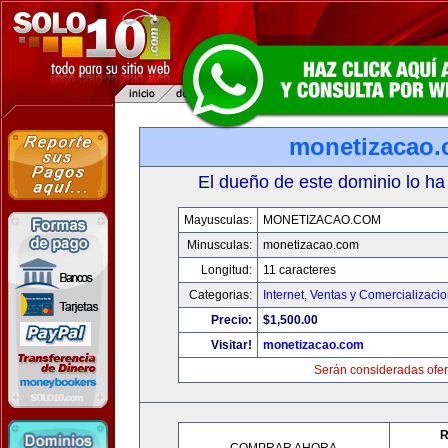
monetizacao
El dueño de este dominio lo ha
Mayusculas:
MONETIZACAO.COM
Minusculas:
monetizacao.com
Longitud:
11 caracteres
Categorias:
Internet
,
Ventas y Comercializaci
Precio:
$1,500.00
Visitar!
monetizacao.com
Serán consideradas ofer
R