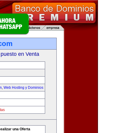
.com
 puesto en Venta
on
,
Web Hosting y Dominios
tas
ealizar una Oferta