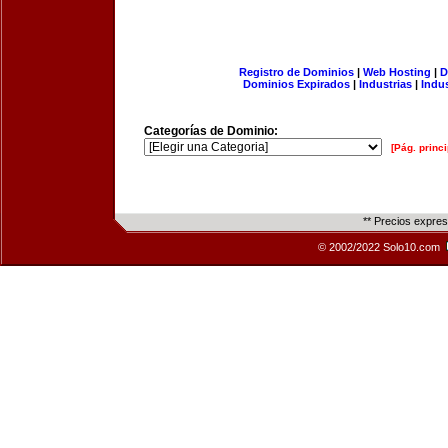
Registro de Dominios
|
Web Hosting
|
D
Dominios Expirados
|
Industrias
|
Indu
Categorías de Dominio:
[Pág. princi
** Precios expre
© 2002/2022 Solo10.com