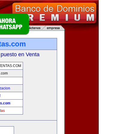
tas.com
 puesto en Venta
VENTAS.COM
s.com
zacion
!
as.com
tas