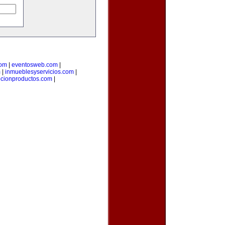
com
|
eventosweb.com
|
m
|
inmueblesyservicios.com
|
cionproductos.com
|