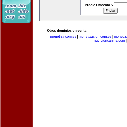
Precio Ofrecido $
Otros dominios en venta:
monetiza.com.es
|
monetizacion.com.es
|
monetiz
nutricioncanina.com
|