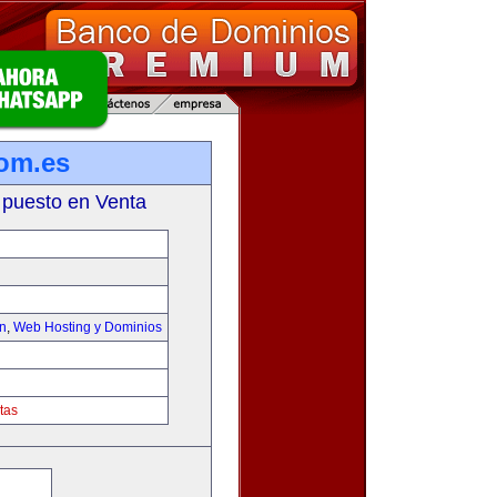
om.es
 puesto en Venta
on
,
Web Hosting y Dominios
tas