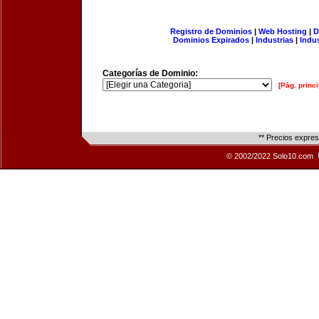
Registro de Dominios
|
Web Hosting
|
D
Dominios Expirados
|
Industrias
|
Indu
Categorías de Dominio:
[Pág. princi
** Precios expre
© 2002/2022 Solo10.com