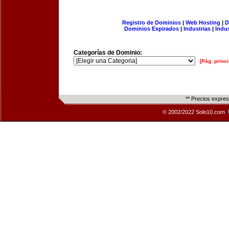
Registro de Dominios
|
Web Hosting
|
D
Dominios Expirados
|
Industrias
|
Indu
Categorías de Dominio:
[Pág. princi
** Precios expre
© 2002/2022 Solo10.com