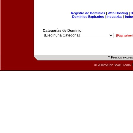
Registro de Dominios
|
Web Hosting
|
D
Dominios Expirados
|
Industrias
|
Indu
Categorías de Dominio:
[Pág. princi
** Precios expre
© 2002/2022 Solo10.com