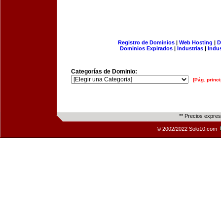
Registro de Dominios
|
Web Hosting
|
D
Dominios Expirados
|
Industrias
|
Indu
Categorías de Dominio:
[Pág. princi
** Precios expre
© 2002/2022 Solo10.com