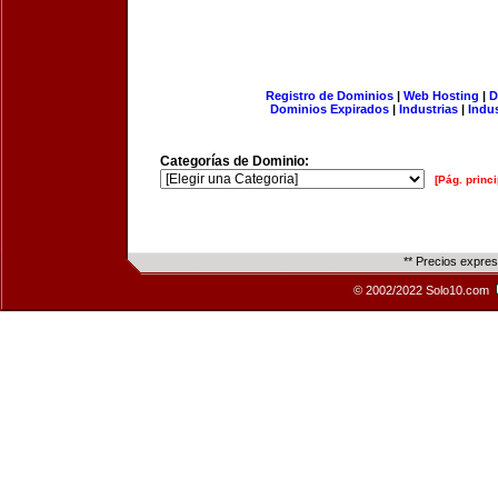
Registro de Dominios
|
Web Hosting
|
D
Dominios Expirados
|
Industrias
|
Indu
Categorías de Dominio:
[Pág. princi
** Precios expre
© 2002/2022 Solo10.com