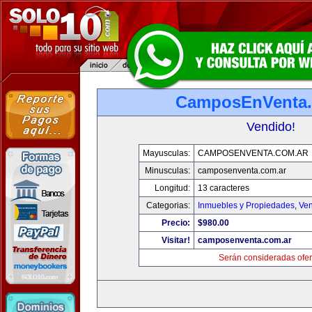
CamposEnVenta.
Vendido!
Mayusculas:
CAMPOSENVENTA.COM.AR
Minusculas:
camposenventa.com.ar
Longitud:
13 caracteres
Categorias:
Inmuebles y Propiedades
,
Ven
Precio:
$980.00
Visitar!
camposenventa.com.ar
Serán consideradas ofer