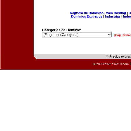
Registro de Dominios
|
Web Hosting
|
D
Dominios Expirados
|
Industrias
|
Indu
Categorías de Dominio:
[Pág. princi
** Precios expre
© 2002/2022 Solo10.com