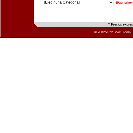
[Pág. princi
** Precios expre
© 2002/2022 Solo10.com