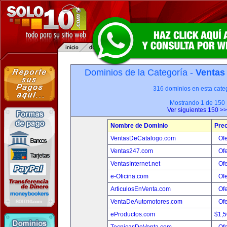
Dominios de la Categoría -
Ventas
316 dominios en esta categ
Mostrando 1 de 150
Ver siguientes 150 >>
Nombre de Dominio
Prec
VentasDeCatalogo.com
Ofe
Ventas247.com
Ofe
VentasInternet.net
Ofe
e-Oficina.com
Ofe
ArticulosEnVenta.com
Ofe
VentaDeAutomotores.com
Ofe
eProductos.com
$1,