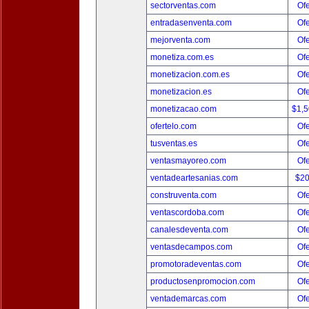
sectorventas.com
Ofe
entradasenventa.com
Ofe
mejorventa.com
Ofe
monetiza.com.es
Ofe
monetizacion.com.es
Ofe
monetizacion.es
Ofe
monetizacao.com
$1,
ofertelo.com
Ofe
tusventas.es
Ofe
ventasmayoreo.com
Ofe
ventadeartesanias.com
$2
construventa.com
Ofe
ventascordoba.com
Ofe
canalesdeventa.com
Ofe
ventasdecampos.com
Ofe
promotoradeventas.com
Ofe
productosenpromocion.com
Ofe
ventademarcas.com
Ofe