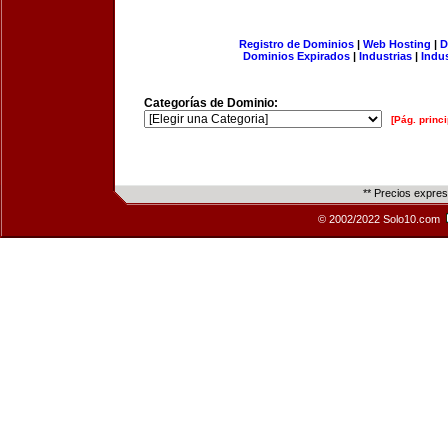
Registro de Dominios
|
Web Hosting
|
D
Dominios Expirados
|
Industrias
|
Indu
Categorías de Dominio:
[Pág. princi
** Precios expre
© 2002/2022 Solo10.com