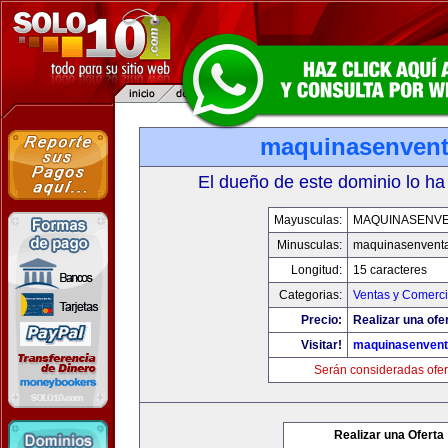
maquinasenven
El dueño de este dominio lo ha
Mayusculas:
MAQUINASENV
Minusculas:
maquinasenvent
Longitud:
15 caracteres
Categorias:
Ventas y Comerci
Precio:
Realizar una ofe
Visitar!
maquinasenven
Serán consideradas ofer
Realizar una Oferta