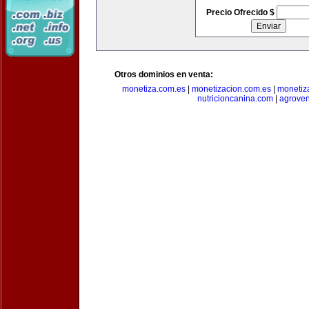
Precio Ofrecido $
Otros dominios en venta:
monetiza.com.es
|
monetizacion.com.es
|
monetiz
nutricioncanina.com
|
agrove