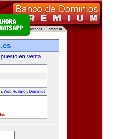
.es
 puesto en Venta
on
,
Web Hosting y Dominios
tas