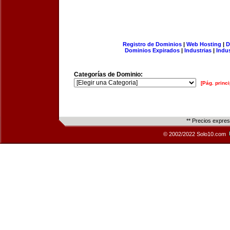
Registro de Dominios
|
Web Hosting
|
D
Dominios Expirados
|
Industrias
|
Indu
Categorías de Dominio:
[Pág. princi
** Precios expre
© 2002/2022 Solo10.com