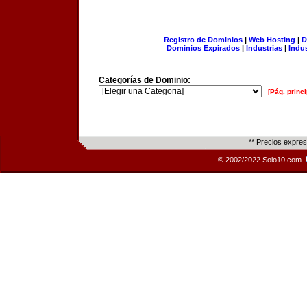
Registro de Dominios
|
Web Hosting
|
D
Dominios Expirados
|
Industrias
|
Indu
Categorías de Dominio:
[Pág. princi
** Precios expre
© 2002/2022 Solo10.com