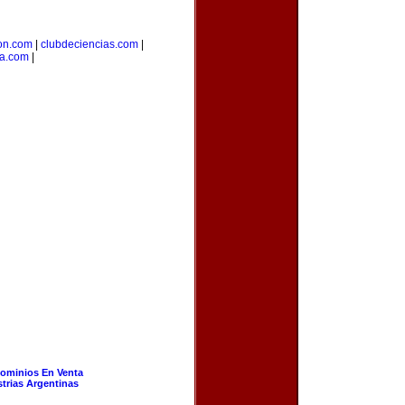
on.com
|
clubdeciencias.com
|
a.com
|
ominios En Venta
strias Argentinas