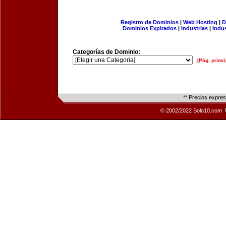
Registro de Dominios
|
Web Hosting
|
D
Dominios Expirados
|
Industrias
|
Indu
Categorías de Dominio:
[Pág. princi
** Precios expre
© 2002/2022 Solo10.com