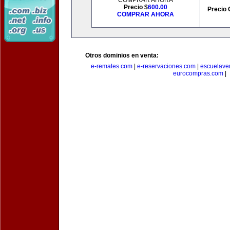
COMPRAR AHORA
Precio $
600.00
Precio 
COMPRAR AHORA
Otros dominios en venta:
e-remates.com
|
e-reservaciones.com
|
escuelave
eurocompras.com
|