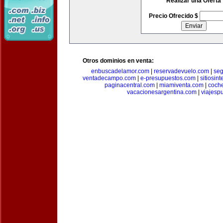
Realizar una Oferta
Precio Ofrecido $
Otros dominios en venta:
enbuscadelamor.com
|
reservadevuelo.com
|
se
ventadecampo.com
|
e-presupuestos.com
|
sitiosin
paginacentral.com
|
miamiventa.com
|
coch
vacacionesargentina.com
|
viajesp