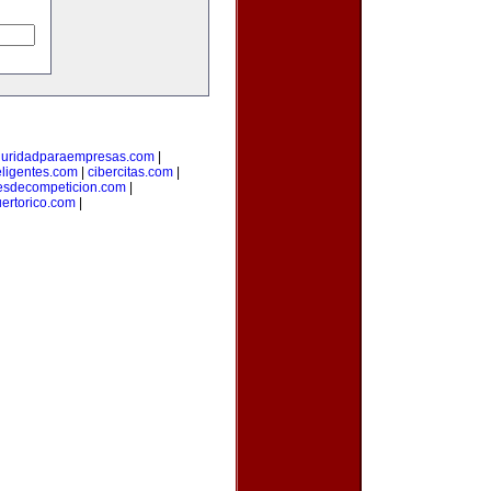
guridadparaempresas.com
|
teligentes.com
|
cibercitas.com
|
esdecompeticion.com
|
uertorico.com
|