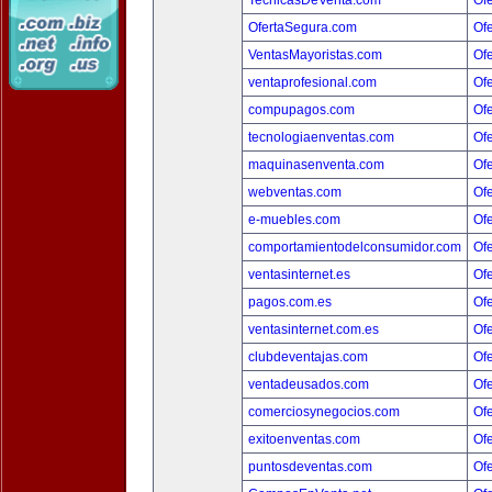
TecnicasDeVenta.com
Ofe
OfertaSegura.com
Ofe
VentasMayoristas.com
Ofe
ventaprofesional.com
Ofe
compupagos.com
Ofe
tecnologiaenventas.com
Ofe
maquinasenventa.com
Ofe
webventas.com
Ofe
e-muebles.com
Ofe
comportamientodelconsumidor.com
Ofe
ventasinternet.es
Ofe
pagos.com.es
Ofe
ventasinternet.com.es
Ofe
clubdeventajas.com
Ofe
ventadeusados.com
Ofe
comerciosynegocios.com
Ofe
exitoenventas.com
Ofe
puntosdeventas.com
Ofe