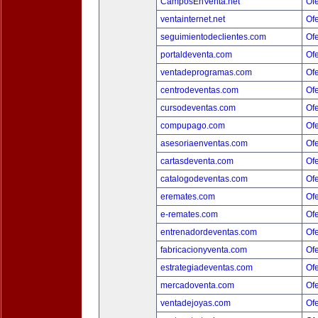
CamposEnVenta.net
Ofe
ventainternet.net
Ofe
seguimientodeclientes.com
Ofe
portaldeventa.com
Ofe
ventadeprogramas.com
Ofe
centrodeventas.com
Ofe
cursodeventas.com
Ofe
compupago.com
Ofe
asesoriaenventas.com
Ofe
cartasdeventa.com
Ofe
catalogodeventas.com
Ofe
eremates.com
Ofe
e-remates.com
Ofe
entrenadordeventas.com
Ofe
fabricacionyventa.com
Ofe
estrategiadeventas.com
Ofe
mercadoventa.com
Ofe
ventadejoyas.com
Ofe