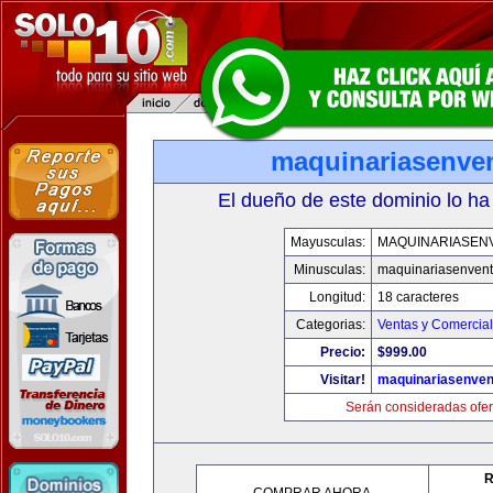
maquinariasenve
El dueño de este dominio lo ha
Mayusculas:
MAQUINARIASEN
Minusculas:
maquinariasenven
Longitud:
18 caracteres
Categorias:
Ventas y Comercial
Precio:
$999.00
Visitar!
maquinariasenve
Serán consideradas ofer
R