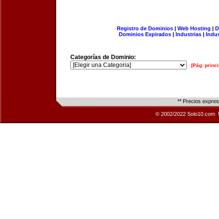
Registro de Dominios
|
Web Hosting
|
D
Dominios Expirados
|
Industrias
|
Indu
Categorías de Dominio:
[Pág. princi
** Precios expre
© 2002/2022 Solo10.com