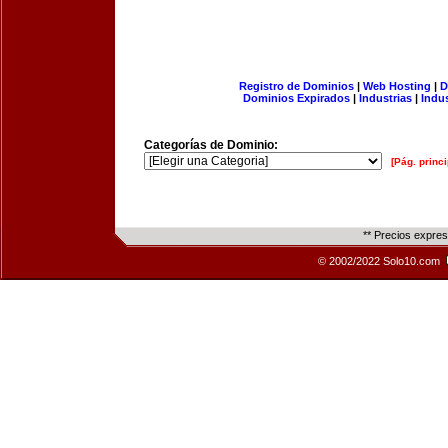
Registro de Dominios
|
Web Hosting
|
D
Dominios Expirados
|
Industrias
|
Indu
Categorías de Dominio:
[Pág. princi
** Precios expre
© 2002/2022 Solo10.com