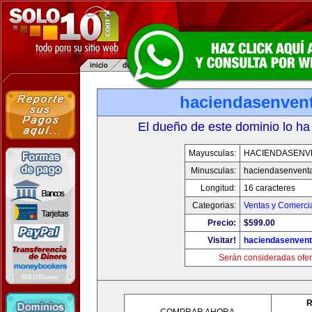
haciendasenven
El dueño de este dominio lo ha
Mayusculas:
HACIENDASENV
Minusculas:
haciendasenvent
Longitud:
16 caracteres
Categorias:
Ventas y Comercia
Precio:
$599.00
Visitar!
haciendasenven
Serán consideradas ofer
R