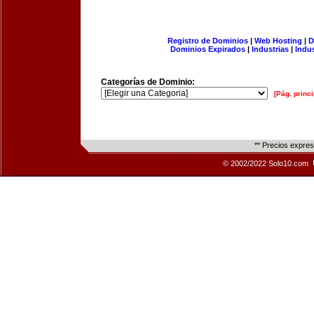
Registro de Dominios
|
Web Hosting
|
D
Dominios Expirados
|
Industrias
|
Indu
Categorías de Dominio:
[Pág. princi
** Precios expre
© 2002/2022 Solo10.com