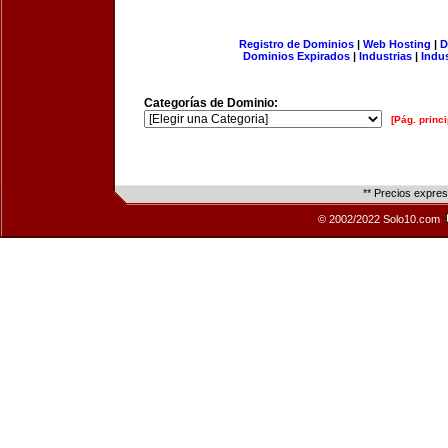
Registro de Dominios
|
Web Hosting
|
D
Dominios Expirados
|
Industrias
|
Indu
Categorías de Dominio:
[Pág. princi
** Precios expre
© 2002/2022 Solo10.com