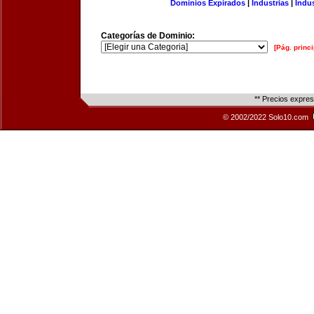
Dominios Expirados
|
Industrias
|
Indu
Categorías de Dominio:
[Pág. princi
** Precios expre
© 2002/2022 Solo10.com