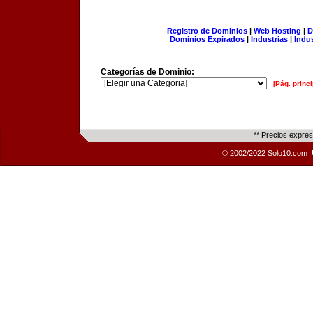
Registro de Dominios
|
Web Hosting
|
D
Dominios Expirados
|
Industrias
|
Indu
Categorías de Dominio:
[Pág. princi
** Precios expre
© 2002/2022 Solo10.com