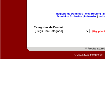
Registro de Dominios
|
Web Hosting
|
D
Dominios Expirados
|
Industrias
|
Indu
Categorías de Dominio:
[Pág. princi
** Precios expre
© 2002/2022 Solo10.com