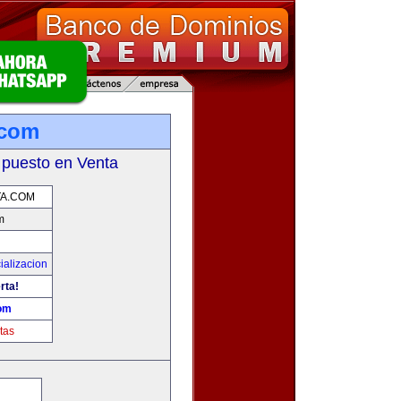
.com
 puesto en Venta
A.COM
m
ializacion
rta!
om
tas