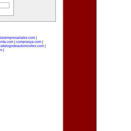
ciasempresariales.com
|
enta.com
|
comprasya.com
|
catalogodeautomoviles.com
|
om
|