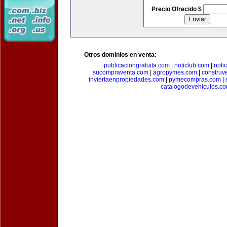
Precio Ofrecido $
Otros dominios en venta:
publicaciongratuita.com
|
noticlub.com
|
noti
sucompraventa.com
|
agropymes.com
|
construv
inviertaenpropiedades.com
|
pymecompras.com
|
catalogodevehiculos.c