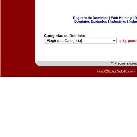
Registro de Dominios
|
Web Hosting
|
D
Dominios Expirados
|
Industrias
|
Indu
Categorías de Dominio:
[Pág. princi
** Precios expre
© 2002/2022 Solo10.com