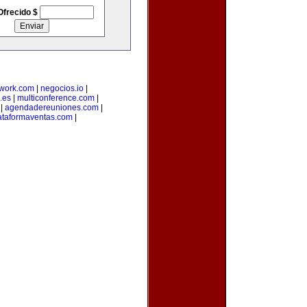
Ofrecido $
twork.com
|
negocios.io
|
.es
|
multiconference.com
|
|
agendadereuniones.com
|
ataformaventas.com
|