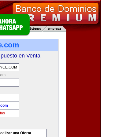
e.com
 puesto en Venta
ENCE.COM
.com
e.com
tas
ealizar una Oferta