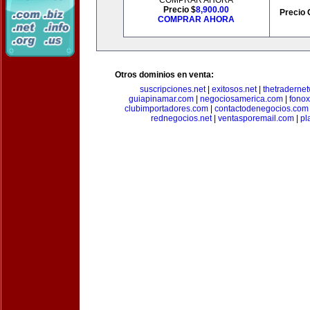
COMPRAR AHORA
Precio $
8,900.00
Precio 
COMPRAR AHORA
Otros dominios en venta:
suscripciones.net
|
exitosos.net
|
thetraderne
guiapinamar.com
|
negociosamerica.com
|
fonox
clubimportadores.com
|
contactodenegocios.com
rednegocios.net
|
ventasporemail.com
|
pl