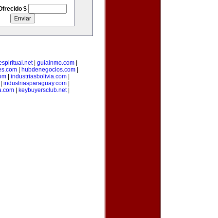
Ofrecido $
spiritual.net
|
guiainmo.com
|
es.com
|
hubdenegocios.com
|
com
|
industriasbolivia.com
|
|
industriasparaguay.com
|
a.com
|
keybuyersclub.net
|