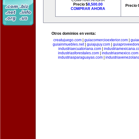
COMPRAR AHORA
Precio $
8,500.00
Precio 
COMPRAR AHORA
Otros dominios en venta:
creatujuego.com
|
guiacomercioexterior.com
|
guiae
guiainmuebles.net
|
guiajujuy.com
|
guiaproveedor
industriaecuatoriana.com
|
industriamexicana.
industriasforestales.com
|
industriasmexico.com
industriasparaguayas.com
|
industriavenezolan