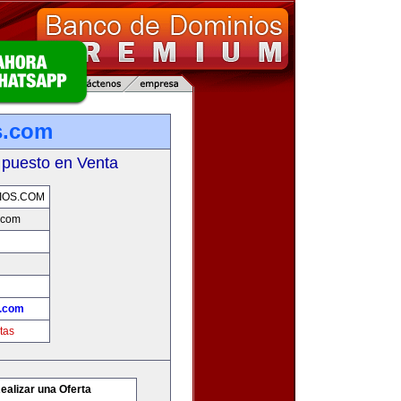
s.com
 puesto en Venta
IOS.COM
.com
.com
tas
ealizar una Oferta