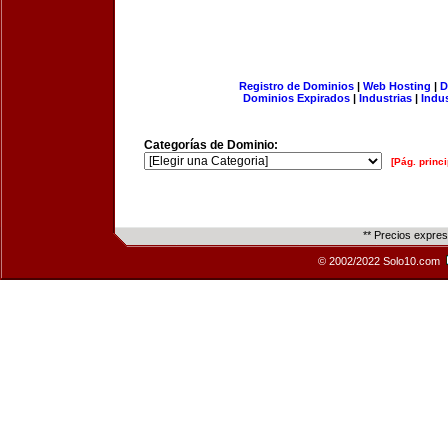
Registro de Dominios
|
Web Hosting
|
D
Dominios Expirados
|
Industrias
|
Indu
Categorías de Dominio:
[Pág. princi
** Precios expre
© 2002/2022 Solo10.com