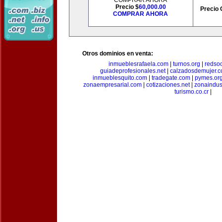
COMPRAR AHORA
Precio $
60,000.00
Precio 
COMPRAR AHORA
Otros dominios en venta:
inmueblesrafaela.com
|
turnos.org
|
redso
guiadeprofesionales.net
|
calzadosdemujer.
inmueblesquito.com
|
tradegate.com
|
pymes.or
zonaempresarial.com
|
cotizaciones.net
|
zonaindus
turismo.co.cr
|