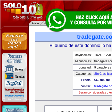
tradegate.c
El dueño de este dominio lo ha
Mayusculas:
TRADEGAT
Minusculas:
tradegate.c
Longitud:
9 caracteres
Categorias:
Sin Clasifica
Precio:
$60,000.00
Visitar!
tradegate.c
Serán consideradas ofer
R