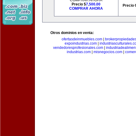
COMPRAR AHORA
Precio $
7,500.00
Precio 
COMPRAR AHORA
Otros dominios en venta:
ofertasdeinmuebles.com
|
brokerpropiedade
expoindustrias.com
|
industriasculturales.
vendedoresprofesionales.com
|
industriadealimen
industrias.com
|
misnegocios.com
|
comer