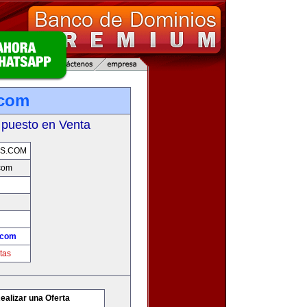
.com
 puesto en Venta
S.COM
com
.com
tas
ealizar una Oferta