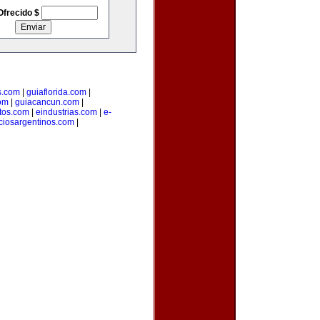
Ofrecido $
s.com
|
guiaflorida.com
|
com
|
guiacancun.com
|
tos.com
|
eindustrias.com
|
e-
ciosargentinos.com
|