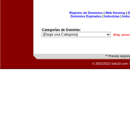
Registro de Dominios
|
Web Hosting
|
D
Dominios Expirados
|
Industrias
|
Indu
Categorías de Dominio:
[Pág. princi
** Precios expre
© 2002/2022 Solo10.com