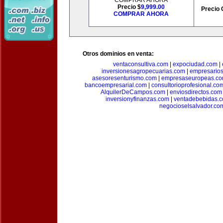
COMPRAR AHORA
Precio $
9,999.00
Precio 
COMPRAR AHORA
Otros dominios en venta:
ventaconsultiva.com
|
expociudad.com
|
inversionesagropecuarias.com
|
empresario
asesoresenturismo.com
|
empresaseuropeas.c
bancoempresarial.com
|
consultorioprofesional.co
AlquilerDeCampos.com
|
enviosdirectos.com
inversionyfinanzas.com
|
ventadebebidas.
negocioselsalvador.co