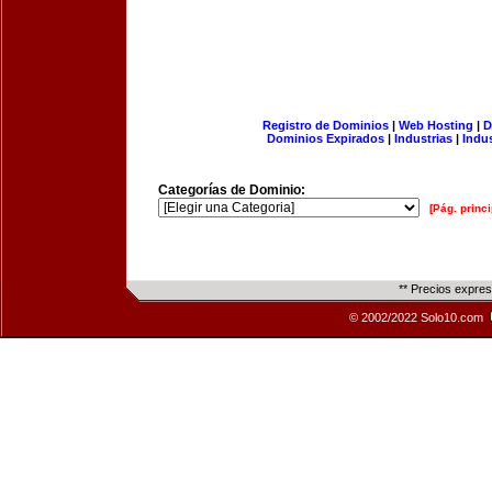
Registro de Dominios
|
Web Hosting
|
D
Dominios Expirados
|
Industrias
|
Indu
Categorías de Dominio:
[Pág. princi
** Precios expre
© 2002/2022 Solo10.com