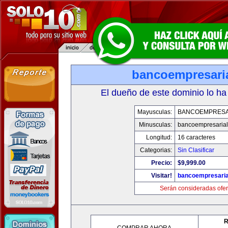
bancoempresari
El dueño de este dominio lo ha
Mayusculas:
BANCOEMPRESA
Minusculas:
bancoempresaria
Longitud:
16 caracteres
Categorias:
Sin Clasificar
Precio:
$9,999.00
Visitar!
bancoempresaria
Serán consideradas ofer
R