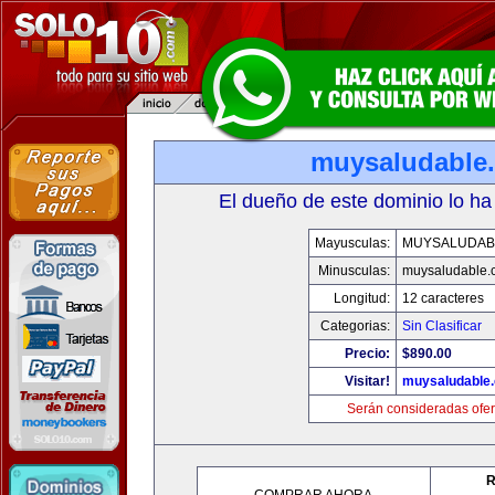
muysaludable
El dueño de este dominio lo ha
Mayusculas:
MUYSALUDAB
Minusculas:
muysaludable.
Longitud:
12 caracteres
Categorias:
Sin Clasificar
Precio:
$890.00
Visitar!
muysaludable
Serán consideradas ofer
R