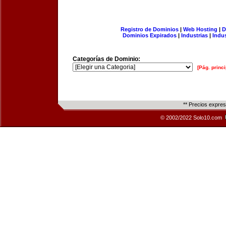
Registro de Dominios
|
Web Hosting
|
D
Dominios Expirados
|
Industrias
|
Indu
Categorías de Dominio:
[Pág. princi
** Precios expre
© 2002/2022 Solo10.com