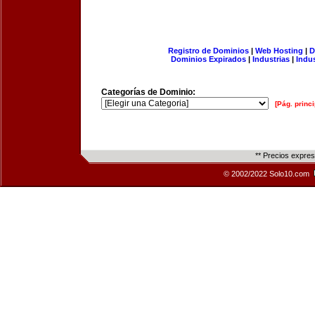
Registro de Dominios
|
Web Hosting
|
D
Dominios Expirados
|
Industrias
|
Indu
Categorías de Dominio:
[Pág. princi
** Precios expre
© 2002/2022 Solo10.com