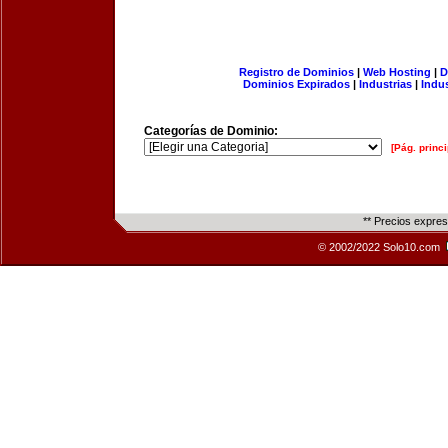
Registro de Dominios
|
Web Hosting
|
D
Dominios Expirados
|
Industrias
|
Indu
Categorías de Dominio:
[Pág. princi
** Precios expre
© 2002/2022 Solo10.com