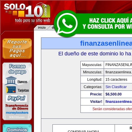
finanzasenline
El dueño de este dominio lo ha
Mayusculas:
FINANZASENLI
Minusculas:
finanzasenlinea
Longitud:
15 caracteres
Categorias:
Sin Clasificar
Precio:
$6,500.00
Visitar!
finanzasenline
Serán consideradas ofer
R