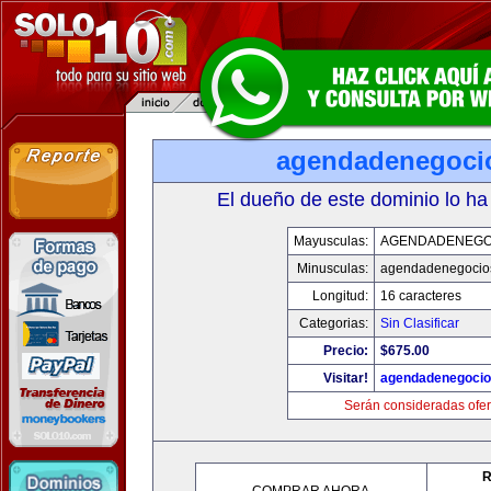
agendadenegoci
El dueño de este dominio lo ha
Mayusculas:
AGENDADENEGO
Minusculas:
agendadenegocio
Longitud:
16 caracteres
Categorias:
Sin Clasificar
Precio:
$675.00
Visitar!
agendadenegoci
Serán consideradas ofer
R