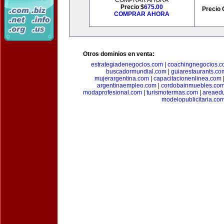
COMPRAR AHORA
Precio $
675.00
Precio 
COMPRAR AHORA
Otros dominios en venta:
estrategiadenegocios.com
|
coachingnegocios.
buscadormundial.com
|
guiarestaurants.co
mujerargentina.com
|
capacitacionenlinea.com
argentinaempleo.com
|
cordobainmuebles.co
modaprofesional.com
|
turismotermas.com
|
areaedu
modelopublicitaria.co