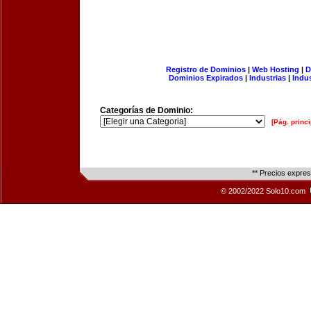
Registro de Dominios
|
Web Hosting
|
D
Dominios Expirados
|
Industrias
|
Indu
Categorías de Dominio:
[Pág. princi
** Precios expre
© 2002/2022 Solo10.com