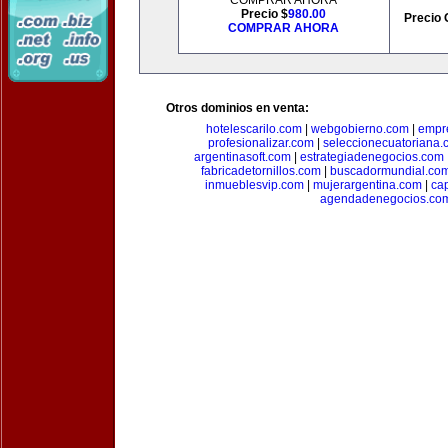
COMPRAR AHORA
Precio $
980.00
Precio 
COMPRAR AHORA
Otros dominios en venta:
hotelescarilo.com
|
webgobierno.com
|
empr
profesionalizar.com
|
seleccionecuatoriana.
argentinasoft.com
|
estrategiadenegocios.com
fabricadetornillos.com
|
buscadormundial.co
inmueblesvip.com
|
mujerargentina.com
|
ca
agendadenegocios.co