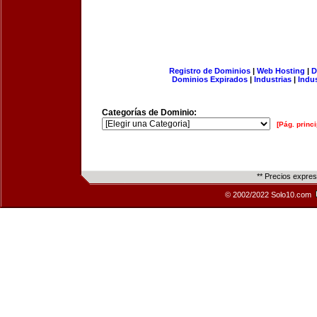
Registro de Dominios
|
Web Hosting
|
D
Dominios Expirados
|
Industrias
|
Indu
Categorías de Dominio:
[Pág. princi
** Precios expre
© 2002/2022 Solo10.com