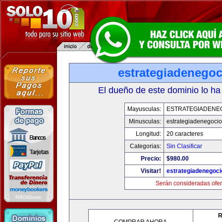
estrategiadenego
El dueño de este dominio lo ha
Mayusculas:
ESTRATEGIADENE
Minusculas:
estrategiadenegoci
Longitud:
20 caracteres
Categorias:
Sin Clasificar
Precio:
$980.00
Visitar!
estrategiadenegoc
Serán consideradas ofer
R