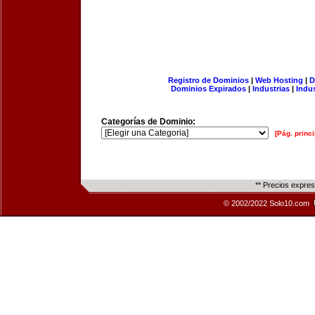
Registro de Dominios
|
Web Hosting
|
D
Dominios Expirados
|
Industrias
|
Indu
Categorías de Dominio:
[Pág. princi
** Precios expre
© 2002/2022 Solo10.com