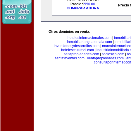
COMPRAR AHORA
Precio $
550.00
Precio 
COMPRAR AHORA
Otros dominios en venta:
hotelesinternacionales.com
|
inmobiliar
inmobiliariasguatemala.com
|
inmobiliar
inversionesydesarrollos.com
|
marcainternacion
hotelescozumel.com
|
industriainmobiliaria
saltapropiedades.com
|
sociosvip.com
|
as
santafeventas.com
|
ventapropiedades.com
|
ar
consultaporinternet.co