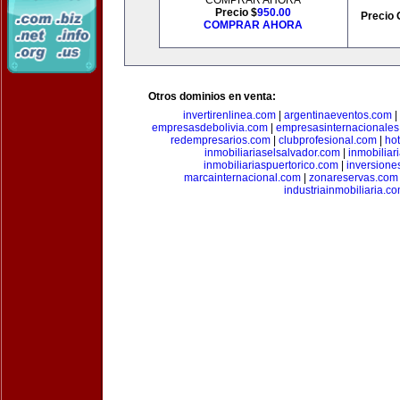
COMPRAR AHORA
Precio $
950.00
Precio 
COMPRAR AHORA
Otros dominios en venta:
invertirenlinea.com
|
argentinaeventos.com
|
empresasdebolivia.com
|
empresasinternacionale
redempresarios.com
|
clubprofesional.com
|
ho
inmobiliariaselsalvador.com
|
inmobilia
inmobiliariaspuertorico.com
|
inversione
marcainternacional.com
|
zonareservas.com
industriainmobiliaria.c