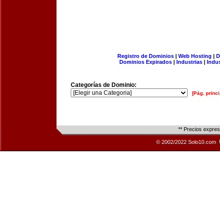
Registro de Dominios
|
Web Hosting
|
D
Dominios Expirados
|
Industrias
|
Indu
Categorías de Dominio:
[Pág. princi
** Precios expre
© 2002/2022 Solo10.com