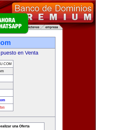
com
 puesto en Venta
U.COM
om
com
tas
ealizar una Oferta