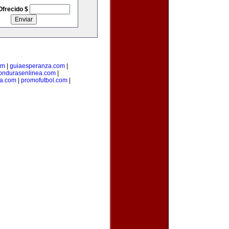
Ofrecido $
om
|
guiaesperanza.com
|
ondurasenlinea.com
|
ca.com
|
promofutbol.com
|