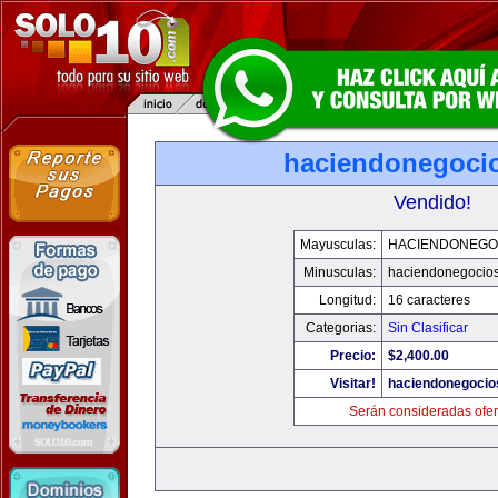
haciendonegoci
Vendido!
Mayusculas:
HACIENDONEGO
Minusculas:
haciendonegocio
Longitud:
16 caracteres
Categorias:
Sin Clasificar
Precio:
$2,400.00
Visitar!
haciendonegocio
Serán consideradas ofer