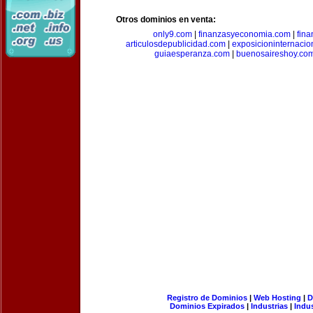
Otros dominios en venta:
only9.com
|
finanzasyeconomia.com
|
fin
articulosdepublicidad.com
|
exposicioninternacio
guiaesperanza.com
|
buenosaireshoy.co
Registro de Dominios
|
Web Hosting
|
D
Dominios Expirados
|
Industrias
|
Indu