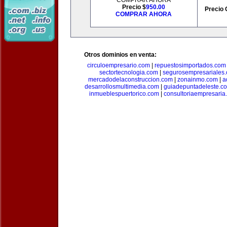
COMPRAR AHORA
Precio $
950.00
Precio 
COMPRAR AHORA
Otros dominios en venta:
circuloempresario.com
|
repuestosimportados.com
sectortecnologia.com
|
segurosempresariales
mercadodelaconstruccion.com
|
zonainmo.com
|
a
desarrollosmultimedia.com
|
guiadepuntadeleste.c
inmueblespuertorico.com
|
consultoriaempresaria