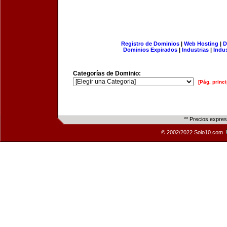
Registro de Dominios
|
Web Hosting
|
D
Dominios Expirados
|
Industrias
|
Indu
Categorías de Dominio:
[Pág. princi
** Precios expre
© 2002/2022 Solo10.com