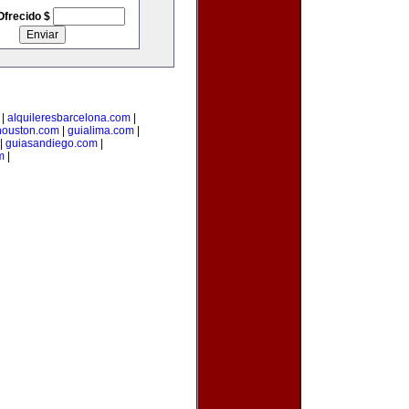
Ofrecido $
|
alquileresbarcelona.com
|
houston.com
|
guialima.com
|
|
guiasandiego.com
|
m
|