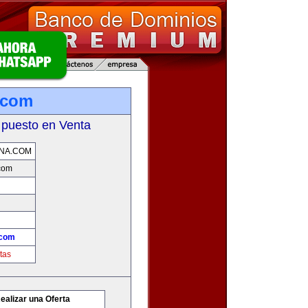
.com
 puesto en Venta
NA.COM
com
.com
tas
ealizar una Oferta