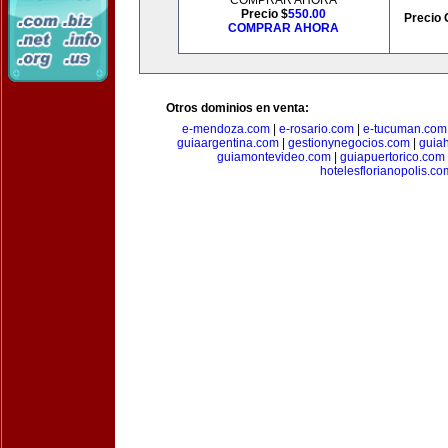
COMPRAR AHORA
Precio $
550.00
Precio 
COMPRAR AHORA
Otros dominios en venta:
e-mendoza.com
|
e-rosario.com
|
e-tucuman.com
guiaargentina.com
|
gestionynegocios.com
|
guia
guiamontevideo.com
|
guiapuertorico.com
hotelesflorianopolis.co