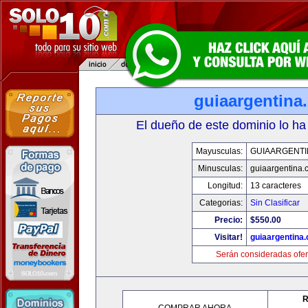
guiaargentina
El dueño de este dominio lo ha
Mayusculas:
GUIAARGENTI
Minusculas:
guiaargentina.
Longitud:
13 caracteres
Categorias:
Sin Clasificar
Precio:
$550.00
Visitar!
guiaargentina
Serán consideradas ofer
R