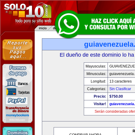
guiavenezuela
El dueño de este dominio lo ha
Mayusculas:
GUIAVENEZUE
Minusculas:
guiavenezuela
Longitud:
13 caracteres
Categorias:
Sin Clasificar
Precio:
$750.00
Visitar!
guiavenezuela
Serán consideradas ofer
R