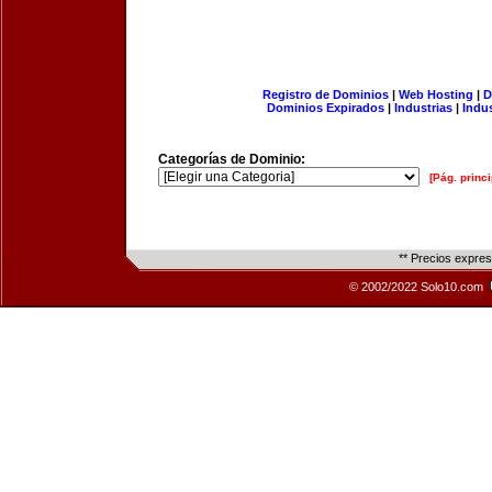
Registro de Dominios
|
Web Hosting
|
D
Dominios Expirados
|
Industrias
|
Indu
Categorías de Dominio:
[Pág. princi
** Precios expre
© 2002/2022 Solo10.com