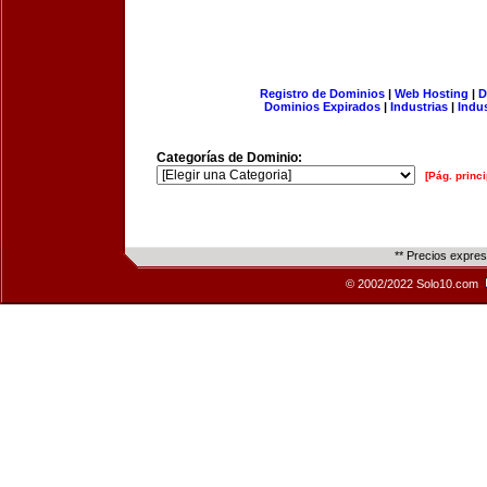
Registro de Dominios
|
Web Hosting
|
D
Dominios Expirados
|
Industrias
|
Indu
Categorías de Dominio:
[Pág. princi
** Precios expre
© 2002/2022 Solo10.com